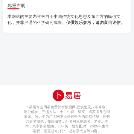
郑重声明：
本网站的主要内容来自于中国传统文化思想及东西方的民俗文
化，并非严谨的科学研究成果。
仅供娱乐参考，请勿盲目迷信
。
卜易居专业周易免费算命预测网,提供生辰八字算命、
周公解梦、开运方法、十二生肖、星座、塔罗牌及心理
测试。致力于为广大网友提供最全面的周易信息。还包
含姓名测试，在线抽签，起名网免费测名，老黄历查
询，八字算命婚姻，万年历，姓名配对，2025年生肖
运程，宝宝起名打分，起名字大全等内容。