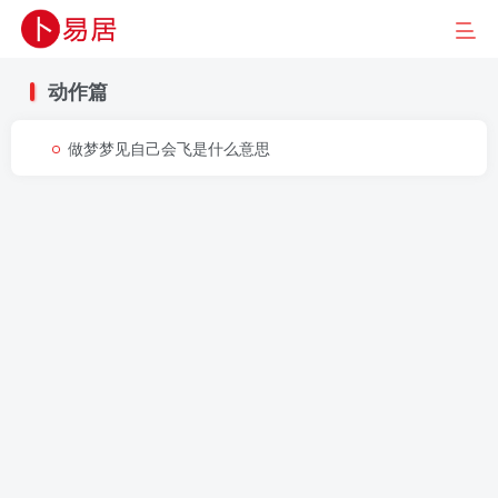
动作篇
做梦梦见自己会飞是什么意思