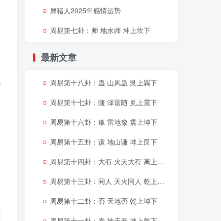
属猪人2025年感情运势
周易第七卦：师 地水师 坤上坎下
最新文章
周易第十八卦：蛊 山风蛊 艮上巽下
开
周易第十七卦：随 泽雷随 兑上震下
周易第十六卦：豫 雷地豫 震上坤下
周易第十五卦：谦 地山谦 坤上艮下
周易第十四卦：大有 火天大有 离上乾下
周易第十三卦：同人 天火同人 乾上离下
周易第十二卦：否 天地否 乾上坤下
周易第十一卦：泰 地天泰 坤上乾下