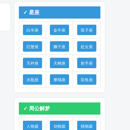
✓ 星座
白羊座
金牛座
双子座
巨蟹座
狮子座
处女座
天秤座
天蝎座
射手座
水瓶座
摩羯座
双鱼座
✓ 周公解梦
人物篇
动物篇
植物篇