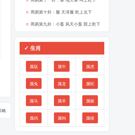
周易第十卦：履 天泽履 乾上兑下
周易第九卦：小畜 风天小畜 巽上乾下
✓ 生肖
属鼠
属牛
属虎
属兔
属龙
属蛇
属马
属羊
属猴
策略
属鸡
属狗
属猪