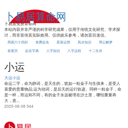
卜易居算命网
卜易居免费算命网
本站内容并非严谨的科学研究成果，仅用于传统文化研究、学术探
讨，而非宣传其实际效用。仅供娱乐参考，请勿盲目迷信。
周易六十四卦
免费起名
星座运势
风水知识
周公解梦
老黄历
起名字典
八字知识
八字运程
十二生肖
小运
大运小运
命运二字，命为静词，是天生的，犹如一粒金子与生俱来，是受人
喜爱的贵重物品;运为动词，是后天的运行轨迹。同样一粒金子，命
是一样，而运则不同，有的金子永远被埋在沙土里，哪怕重量再
大，质...
2025-08-08
544